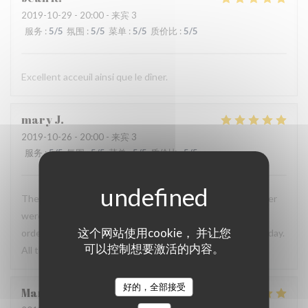
2019-10-29
- 20:00 - 来宾 3
服务
:
5
/5
氛围
:
5
/5
菜单
:
5
/5
质价比
:
5
/5
Excellent acceuil ainsi que le dîner.
mary
J
2019-10-26
- 20:00 - 来宾 3
服务
:
5
/5
氛围
:
5
/5
菜单
:
5
/5
质价比
:
5
/5
The service and food were fantastic! The owner and waiter
were so helpful and sweet. The food was delicious, we
这个网站使用cookie， 并让您
ordered the beef tartare, mushroom soup, and fish of the day.
可以控制想要激活的内容。
All the items were superb.
好的，全部接受
Marc
D