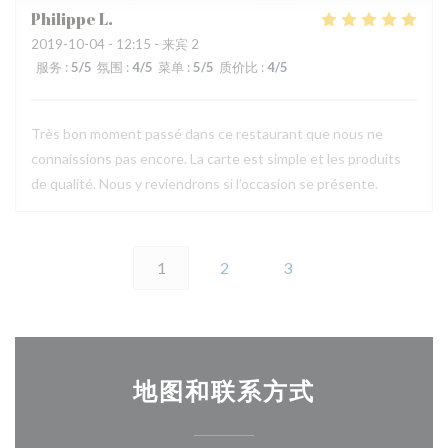
Philippe
L
2019-10-04
- 12:15 - 来宾 2
服务
:
5
/5
氛围
:
4
/5
菜单
:
5
/5
质价比
:
4
/5
Très bon moment passé dans ce restaurant que nous ne
connaissions pas encore. La carte est simple et les produits
de qualité. Nous y reviendrons si l’occasion se présente.
1
2
3
地图和联系方式