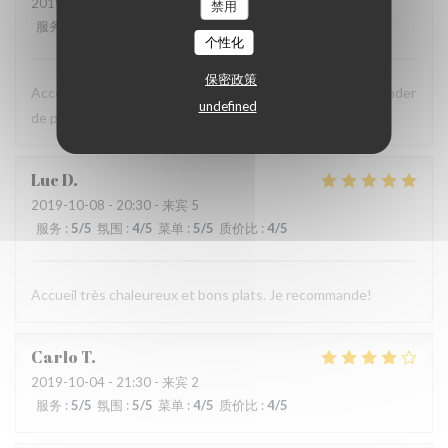
2019-10-11
- 21:30 - 来宾 5
禁用
服务
:
5
/5
氛围
:
5
/5
菜单
:
5
/5
质价比
:
5
/5
个性化
保密政策
Acceuil et qualité au top, prix très raisonnables,que demander
undefined
de plus?
Luc
D
2019-10-08
- 20:30 - 来宾 5
服务
:
5
/5
氛围
:
4
/5
菜单
:
5
/5
质价比
:
4
/5
Accueil très chaleureux et bons plats. Je recommande!
Carlo
T
2019-10-04
- 21:30 - 来宾 2
服务
:
5
/5
氛围
:
5
/5
菜单
:
4
/5
质价比
:
4
/5