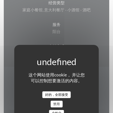
经营类型
家庭小餐馆, 意大利餐厅 - 小酒馆 - 酒吧
服务
阳台
支付方式
欧洲卡/万事达卡, Titres餐厅, 现金, 签证, 借记卡
这个网站使用cookie， 并让您
营业时间
可以控制想要激活的内容。
好的，全部接受
禁用
星期一